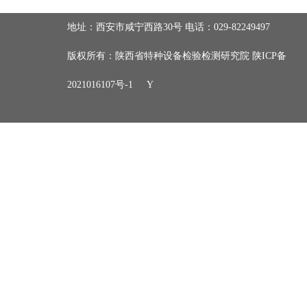
地址：西安市咸宁西路30号 电话：029-82249497
版权所有：陕西省特种设备检验检测研究院
陕ICP备
2021016107号-1
Y