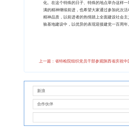
化。在这个特殊的日子、特殊的地点举办这样一
满的精神继续前进，也希望大家通过参加此次活
精神品质，以前进者的热情踏上全面建设社会主
验基地建设中，以优异的表现迎接建党一百周年
上一篇：
省特检院组织党员干部参观陕西省庆祝中国