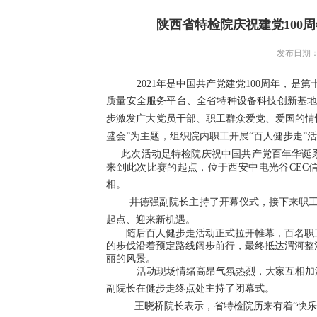
陕西省特检院庆祝建党100
发布日期：20
2021年是中国共产党建党100周年，
质量安全
服务
平台
、全省特种设备科技创新基
步激发广大党员干部、职工群众爱党、爱国的情怀
盛会”为主题，组织院内职工开展“百人健步走”
此次活动是特检院
庆祝中国共产党百年华诞
来到此次比赛的起点
，
位于西安中电光谷
CEC
相。
井德强副院长主持了开幕仪式，接下来职
起点、迎来新机遇。
随后百人健步走活动正式拉开帷幕，百
名职
的步伐沿着预定路线阔步前行
，最终抵达渭河整
丽的风景。
活动现场情绪高昂气氛热烈，大家互相加
副院长在
健步走终点处主持了闭幕式。
王晓桥院长表示，省特检院历来有着
“快